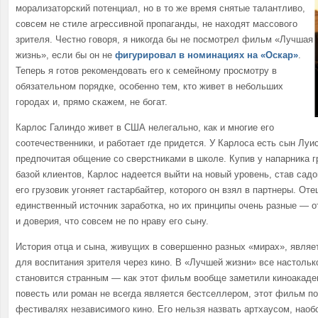
морализаторский потенциал, но в то же время снятые талантливо,
совсем не стиле агрессивной пропаганды, не находят массового
зрителя. Честно говоря, я никогда бы не посмотрел фильм «Лучшая
жизнь», если бы он не
фигурировал в номинациях на «Оскар»
.
Теперь я готов рекомендовать его к семейному просмотру в
обязательном порядке, особенно тем, кто живет в небольших
городах и, прямо скажем, не богат.
Карлос Галиндо живет в США нелегально, как и многие его
соотечественники, и работает где придется. У Карлоса есть сын Луи
предпочитая общение со сверстниками в школе. Купив у напарника г
базой клиентов, Карлос надеется выйти на новый уровень, став садо
его грузовик угоняет гастарбайтер, которого он взял в партнеры. От
единственный источник заработка, но их принципы очень разные — 
и доверия, что совсем не по нраву его сыну.
История отца и сына, живущих в совершенно разных «мирах», являе
для воспитания зрителя через кино. В «Лучшей жизни» все настолько
становится странным — как этот фильм вообще заметили киноакадем
повесть или роман не всегда является бестселлером, этот фильм п
фестивалях независимого кино. Его нельзя назвать артхаусом, наоб