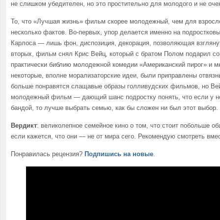
не слишком убедителен, но это простительно для молодого и не оче
То, что «Лучшая жизнь» фильм скорее молодежный, чем для взросло
несколько фактов. Во-первых, упор делается именно на подростков
Карлоса — лишь фон, диспозиция, декорация, позволяющая взглянут
вторых, фильм снял Крис Вейц, который с братом Полом подарил с
практически библию молодежной комедии «Американский пирог» и м
некоторые, вполне морализаторские идеи, были приправлены отвязн
больше понравятся слащавые образы голливудских фильмов, но Ве
молодежный фильм — дающий шанс подростку понять, что если у не
бандой, то лучше выбрать семью, как бы сложен ни был этот выбор.
Вердикт
: великолепное семейное кино о том, что стоит побольше о
если кажется, что они — не от мира сего. Рекомендую смотреть вме
Понравилась рецензия?
Подпишись на новые
.