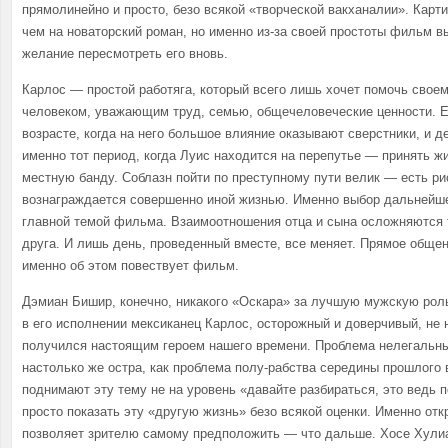
прямолинейно и просто, безо всякой «творческой вакханалии». Карт
чем на новаторский роман, но именно из-за своей простоты фильм в
желание пересмотреть его вновь.
Карлос — простой работяга, который всего лишь хочет помочь свое
человеком, уважающим труд, семью, общечеловеческие ценности. Е
возрасте, когда на него большое влияние оказывают сверстники, и 
именно тот период, когда Луис находится на перепутье — принять жи
местную банду. Соблазн пойти по преступному пути велик — есть ри
вознаграждается совершенно иной жизнью. Именно выбор дальнейше
главной темой фильма. Взаимоотношения отца и сына осложняются т
друга. И лишь день, проведенный вместе, все меняет. Прямое обще
именно об этом повествует фильм.
Дэмиан Бишир, конечно, никакого «Оскара» за лучшую мужскую роль
в его исполнении мексиканец Карлос, осторожный и доверчивый, не 
получился настоящим героем нашего времени. Проблема нелегальн
настолько же остра, как проблема полу-рабства середины прошлого
поднимают эту тему не на уровень «давайте разбираться, это ведь п
просто показать эту «другую жизнь» безо всякой оценки. Именно от
позволяет зрителю самому предположить — что дальше. Хосе Хулиа