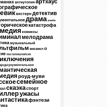
артхаус
ьманах
антиутопия
ографическое
евик
детектив
вестерн
драма
ументальное
зомби
торическое
катастрофа
омедия
комиксы
иминал
мелодрама
тика
музыкальный
льтфильм
о
мюзикл
йне
постапокалипсис
иключения
додоукументальное
мантическая
медия
роуд-муви
семейное
сское
сказка
спорт
иал
иллер
ужасы
нтастика
фэнтези
тика