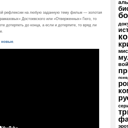
ал
би
ой рефлексии на любую заданную тему фильм — золотая
бо
рамазовых» Достоевского или «Отверженных» Гюго, то
док
те дотерпеть до конца, а если и дотерпите, то вряд ли
ис
е.
к
 новые
.
кр
мис
му
во
пр
псев
ро
ко
ру
сер
тр
фа
эро