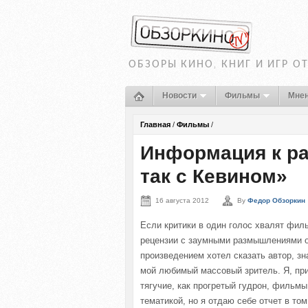
ОБЗОРЫ КИНО, КНИГ И ИГР О
Новости
Фильмы
Мне
Главная
/
Фильмы
/
Информация к ра
так с Кевином»
16 августа 2012
By
Федор Обзоркин
Если критики в один голос хвалят фил
рецензии с заумными размышлениями о
произведением хотел сказать автор, з
мой любимый массовый зритель. Я, пр
тягучие, как прогретый гудрон, фильмы
тематикой, но я отдаю себе отчет в том