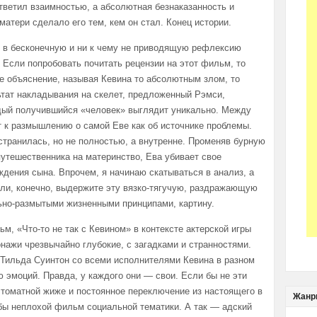
ответил взаимностью, а абсолютная безнаказанность и
матери сделало его тем, кем он стал. Конец истории.
го в бесконечную и ни к чему не приводящую рефлексию
 Если попробовать почитать рецензии на этот фильм, то
ое объяснение, называя Кевина то абсолютным злом, то
тат накладывания на скелет, предложенный Рэмси,
ждый получившийся «человек» выглядит уникально. Между
т к размышлению о самой Еве как об источнике проблемы.
странилась, но не полностью, а внутренне. Променяв бурную
путешественника на материнство, Ева убивает свое
ождения сына. Впрочем, я начинаю скатываться в анализ, а
ли, конечно, выдержите эту вязко-тягучую, раздражающую
ьно-размытыми жизненными принципами, картину.
м, «Что-то не так с Кевином» в контексте актерской игры
нажи чрезвычайно глубокие, с загадками и странностями.
 Тильда Суинтон со всеми исполнителями Кевина в разном
 эмоций. Правда, у каждого они — свои. Если бы не эти
томатной жиже и постоянное переключение из настоящего в
Жанр
бы неплохой фильм социальной тематики. А так — адский