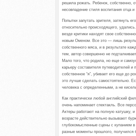
решила рожать. Ребенок, собственно, 
несовпадение стиля воспитания отца и 
Попытки запутать зрителя, затянуть е
относительно происходящего, удались.
везде критики находят свое собственн
новым Оменом. Все это — лишь резуль
собственного мяса, и в результате ка
тем, автор совершенно не подталкивае
Мало того, что родила, но еще и самоу
карьеру составителя путеводителей и 
собственное “я”, убивает его еще до р
это лучше сделать самостоятельно. Ес
человека с определенными, а не кисел
Как практически любой английский филь
очень напоминает спектакль. Все персо
Актеры работают на полную катушку, и
возрасте действительно вызывают бурю
глубокомысленные сцены с купанием в 
разные моменты прошлого, получился 