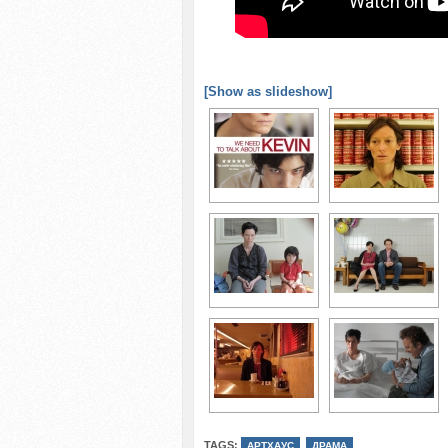
[Show as slideshow]
TAGS:
,
АРТХАУС
ДРАМА