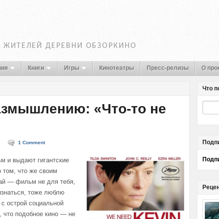
Т ЖИТЕЛЕЙ ДЕРЕВНИ ОБЗОРКИНО
ния
Книги
Игры
Кинотеатры
Пресс-релизы
О про
Что п
змышлению: «Что-то не
Подпи
1 Comment
Подпи
ьм и выдают гигантские
 том, что же своим
най — фильм не для тебя,
Реце
изнаться, тоже люблю
 с острой социальной
, что подобное кино — не