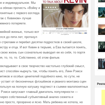
ное и индивидуальное. Мы
 а обязан прочесть «Войну и
понятные с первого взгляда
так с Кевином» лучше
немного потеряете.
мейной жизнью, только вот
лся до пяти лет, проткнул
со стрелами и перебил десятки подростков в своей школе,
естру и отца. И вот Кевин в тюрьме, а Ева пытается понять,
 свою жизнь сын сознательно выводил ее из себя, то портя
мя, то, то, то. Собственно, об этом фильм.
е вкладывают в свое творчество настолько глубокий смысл,
ист способен нырнуть так, чтобы понять его, Линн Рэмси
итиков и особых ценителей подобного кино, по сути, не
 устает от бесконечных флэшбеков и рваного монтажа сцен
Рекл
спользуя на полную катушку подтекст в съемке малопонятных
 Рэмси запускает главный двигатель популярности —
 через собственный субъективный анализ сюжета и
но просто, прозрачно и ясно. Мать ребенка не хотела, но