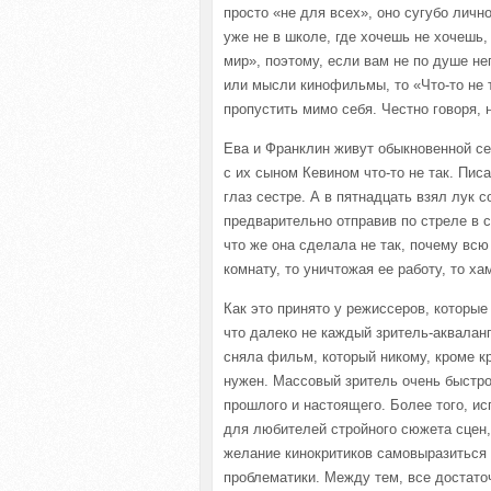
просто «не для всех», оно сугубо лич
уже не в школе, где хочешь не хочешь,
мир», поэтому, если вам не по душе не
или мысли кинофильмы, то «Что-то не 
пропустить мимо себя. Честно говоря, 
Ева и Франклин живут обыкновенной се
с их сыном Кевином что-то не так. Писа
глаз сестре. А в пятнадцать взял лук 
предварительно отправив по стреле в с
что же она сделала не так, почему всю
комнату, то уничтожая ее работу, то ха
Как это принято у режиссеров, которы
что далеко не каждый зритель-акваланг
сняла фильм, который никому, кроме кр
нужен. Массовый зритель очень быстро
прошлого и настоящего. Более того, и
для любителей стройного сюжета сцен,
желание кинокритиков самовыразиться
проблематики. Между тем, все достаточ